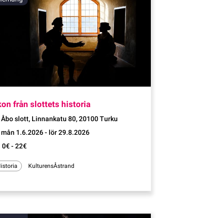
ng
Evenemang
on från slottets historia
Åbo slott, Linnankatu 80, 20100 Turku
mån 1.6.2026 - lör 29.8.2026
0€ - 22€
istoria
KulturensÅstrand