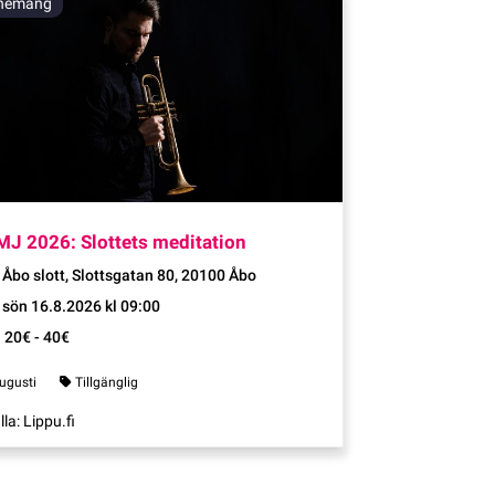
nemang
Evenemang
MJ 2026: Slottets meditation
Åbo slott, Slottsgatan 80, 20100 Åbo
sön 16.8.2026 kl 09:00
20€ - 40€
ugusti
Tillgänglig
lla: Lippu.fi