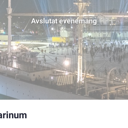
Avslutat evenemang
arinum