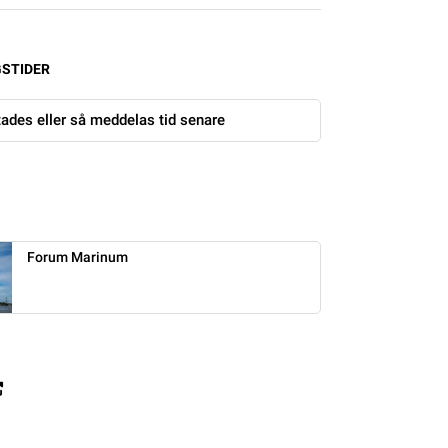
es gör Forum Marinum till en av huvudscenerna för evenemanget Ljussti
STIDER
ttades eller så meddelas tid senare
Forum Marinum