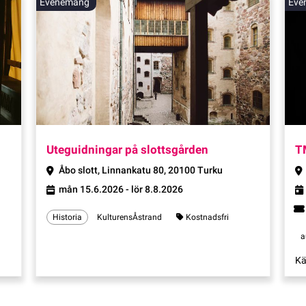
Evenemang
Eve
Evenemang
Uteguidningar på slottsgården
T
Åbo slott, Linnankatu 80, 20100 Turku
mån 15.6.2026 - lör 8.8.2026
Historia
KulturensÅstrand
Kostnadsfri
a
Kä