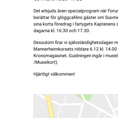
Det erbjuds även specialprogram när For
berättar för glöggcaféns gäster om Suomen
sina korta föredrag i fartygets Kaptenens s
dagarna kl. 16.30 och 17.30.
Dessutom firar vi självständighetsdagen m
Mannerheimkorsets riddare 6.12 kl. 14.00 i 
Kronomagasinet. Guidningen ingår i museibi
/Museikort).
Hjärtligt välkommen!
Rutt