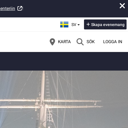
enteriin
!
Välj språk:
SV
Skapa evenemang
KARTA
SÖK
LOGGA IN