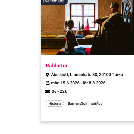
Evenemang
Evenemang
Riddartur
Åbo slott, Linnankatu 80, 20100 Turku
mån 15.6.2026 - lör 8.8.2026
0€ - 22€
Historia
BarnensSommariÅbo