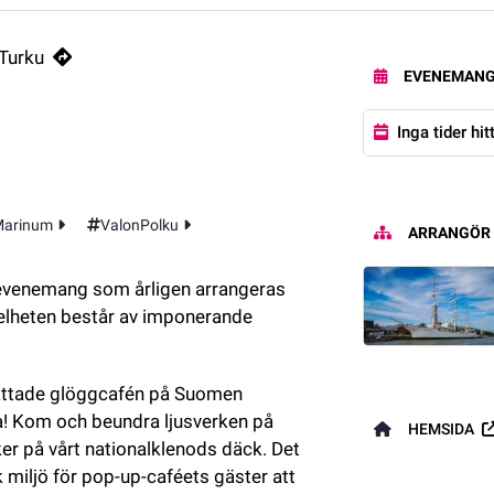
 Joutsens däck och utsikten från paradplatsen mot verket Shifting Cran
Turku
EVENEMANG
Inga tider hi
arinum
ValonPolku
ARRANGÖR
tevenemang som årligen arrangeras 
lheten består av imponerande 
attade glöggcafén på Suomen 
a! Kom och beundra ljusverken på 
HEMSIDA
r på vårt nationalklenods däck. Det 
miljö för pop-up-caféets gäster att 