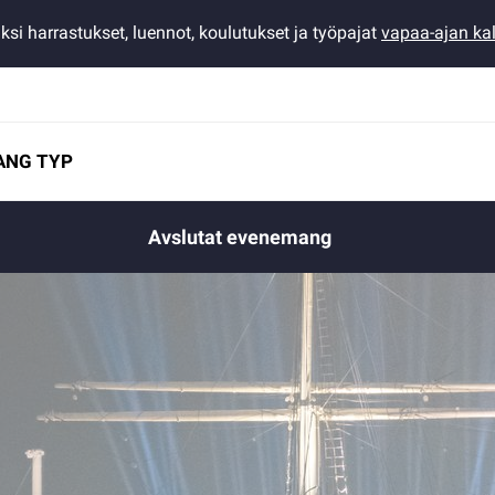
ksi harrastukset, luennot, koulutukset ja työpajat
vapaa-ajan kal
ANG TYP
Avslutat evenemang