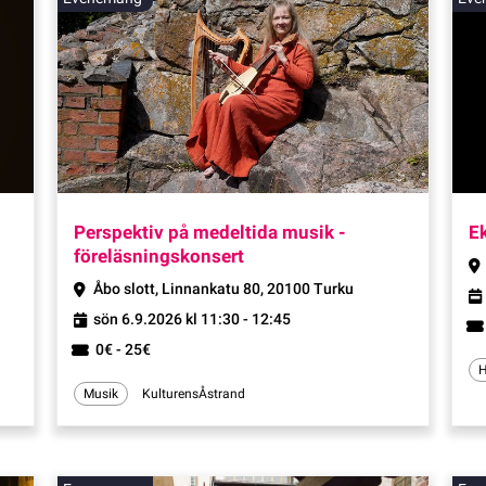
Evenema
Perspektiv på medeltida musik -
Ek
föreläsningskonsert
Åbo slott, Linnankatu 80, 20100 Turku
sön 6.9.2026 kl 11:30 - 12:45
0€ - 25€
H
Musik
KulturensÅstrand