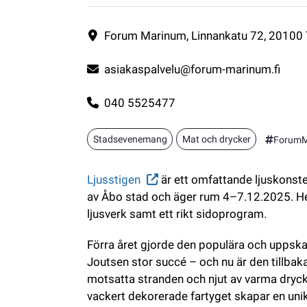
En rykande glögg avnjuten på museifartyget Suomen
Kontaktuppgifter
Forum Marinum, Linnankatu 72, 20100 
asiakaspalvelu@forum-marinum.fi
040 5525477
Stadsevenemang
Mat och drycker
ForumM
Ljusstigen
 är ett omfattande ljuskons
av Åbo stad och äger rum 4–7.12.2025. He
ljusverk samt ett rikt sido­program.
Förra året gjorde den populära och uppsk
Joutsen stor succé – och nu är den tillbak
motsatta stranden och njut av varma drycke
vackert dekorerade fartyget skapar en unik 