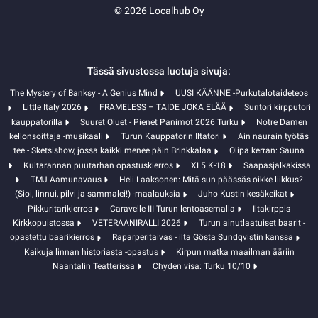
© 2026 Localhub Oy
Tässä sivustossa luotuja sivuja:
The Mystery of Banksy - A Genius Mind
UUSI KÄÄNNE -Purkutalotaideteos
Little Italy 2026
FRAMELESS – TAIDE JOKA ELÄÄ
Suntori kirpputori
kauppatorilla
Suuret Oluet - Pienet Panimot 2026 Turku
Notre Damen
kellonsoittaja -musikaali
Turun Kauppatorin Iltatori
Ain naurain työtäs
tee - Sketsishow, jossa kaikki menee päin Brinkkalaa
Olipa kerran: Sauna
Kultarannan puutarhan opastuskierros
XL5 K-18
Saapasjalkakissa
TMJ Aamunavaus
Heli Laaksonen: Mitä sun päässäs oikke liikkus?
(Sioi, linnui, pilvi ja sammalei!) -maalauksia
Juho Kustin kesäkeikat
Pikkuritarikierros
Caravelle III Turun lentoasemalla
Iltakirppis
Kirkkopuistossa
VETERAANIRALLI 2026
Turun ainutlaatuiset baarit -
opastettu baarikierros
Raparperitaivas - ilta Gösta Sundqvistin kanssa
Kaikuja linnan historiasta -opastus
Kirpun matka maailman ääriin
Naantalin Teatterissa
Chyden visa: Turku 10/10