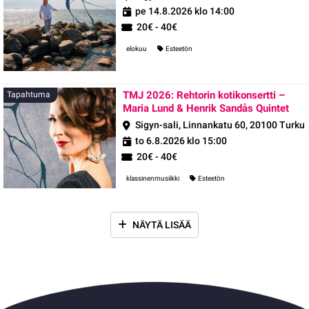
pe 14.8.2026 klo 14:00
20€ - 40€
elokuu
Esteetön
TMJ 2026: Rehtorin kotikonsertti –
Tapahtuma
Maria Lund & Henrik Sandås Quintet
Sigyn-sali, Linnankatu 60, 20100 Turku
to 6.8.2026 klo 15:00
20€ - 40€
klassinenmusiikki
Esteetön
NÄYTÄ LISÄÄ