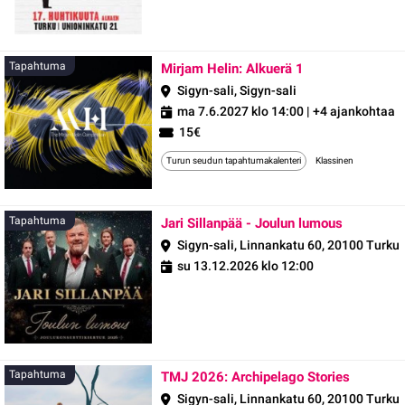
Tapahtuma
Tapahtuma
Mirjam Helin: Alkuerä 1
Sigyn-sali, Sigyn-sali
ma 7.6.2027 klo 14:00
| +4 ajankohtaa
15€
Turun seudun tapahtumakalenteri
Klassinen
Tapahtu
Tapahtuma
Jari Sillanpää - Joulun lumous
Sigyn-sali, Linnankatu 60, 20100 Turku
su 13.12.2026 klo 12:00
Tapaht
Tapahtuma
TMJ 2026: Archipelago Stories
Sigyn-sali, Linnankatu 60, 20100 Turku