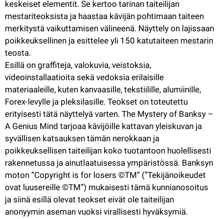
keskeiset elementit. Se kertoo tarinan taiteilijan 
mestariteoksista ja haastaa kävijän pohtimaan taiteen 
merkitystä vaikuttamisen välineenä. Näyttely on lajissaan 
poikkeuksellinen ja esittelee yli 150 katutaiteen mestarin 
teosta.
Esillä on graffiteja, valokuvia, veistoksia, 
videoinstallaatioita sekä vedoksia erilaisille 
materiaaleille, kuten kanvaasille, tekstiilille, alumiinille, 
Forex-levylle ja pleksilasille. Teokset on toteutettu 
erityisesti tätä näyttelyä varten. The Mystery of Banksy – 
A Genius Mind tarjoaa kävijöille kattavan yleiskuvan ja 
syvällisen katsauksen tämän nerokkaan ja 
poikkeuksellisen taiteilijan koko tuotantoon huolellisesti 
rakennetussa ja ainutlaatuisessa ympäristössä. Banksyn 
moton ”Copyright is for losers ©TM” (”Tekijänoikeudet 
ovat luusereille ©TM”) mukaisesti tämä kunnianosoitus 
ja siinä esillä olevat teokset eivät ole taiteilijan 
anonyymin aseman vuoksi virallisesti hyväksymiä.