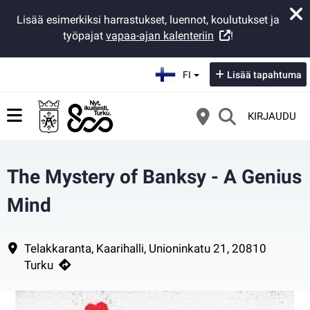
Lisää esimerkiksi harrastukset, luennot, koulutukset ja
työpajat
vapaa-ajan kalenteriin
!
Valitse kieli:
FI
Lisää tapahtuma
KIRJAUDU
The Mystery of Banksy - A Genius
Mind
N/A
Yhteystiedot
Telakkaranta, Kaarihalli, Unioninkatu 21, 20810
Turku