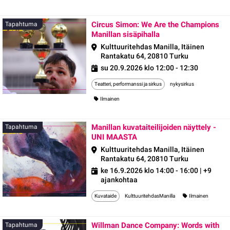
Circus Simon: We Are the Champions
Tapahtuma
Manillan sisäpihalla
Kulttuuritehdas Manilla, Itäinen
Rantakatu 64, 20810 Turku
su 20.9.2026 klo 12:00 - 12:30
Teatteri, performanssi ja sirkus
nykysirkus
Ilmainen
Manillan kuvataiteilijoiden näyttely -
Tapahtuma
UNI MAASTA
Kulttuuritehdas Manilla, Itäinen
Rantakatu 64, 20810 Turku
ke 16.9.2026 klo 14:00 - 16:00
| +9
ajankohtaa
Kuvataide
KulttuuritehdasManilla
Ilmainen
Willman Dance Company: Words with
Tapahtuma