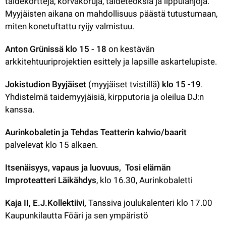
taidekortteja, korvakoruja, taideteoksia ja lippulahjoja. 
Myyjäisten aikana on mahdollisuus päästä tutustumaan, 
miten konetuftattu ryijy valmistuu.
Anton Grünissä klo 15 - 18
 on kestävän 
arkkitehtuuriprojektien esittely ja lapsille askartelupiste.
Jokistudion Byyjäiset 
(myyjäiset tvistillä
) klo 15 -19
. 
Yhdistelmä taidemyyjäisiä, kirpputoria ja oleilua DJ:n 
kanssa.
Aurinkobaletin ja Tehdas Teatterin kahvio/baarit 
palvelevat klo 15 alkaen.
Itsenäisyys, vapaus ja luovuus,  Tosi elämän 
Improteatteri
Läikähdys
, klo 16.30, Aurinkobaletti
Kaja II, E.J.Kollektiivi, 
Tanssiva joulukalenteri klo 17.00 
Kaupunkilautta Föäri ja sen ympäristö