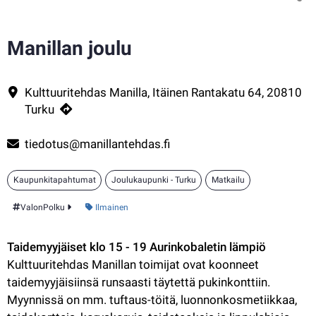
Manillan joulu
Joulu on saapunut Kulttuuritehdas Manillaan!
Yhteystiedot
Kulttuuritehdas Manilla, Itäinen Rantakatu 64, 20810
Turku
tiedotus@manillantehdas.fi
Kaupunkitapahtumat
Joulukaupunki - Turku
Matkailu
Kategoria:
ValonPolku
Ilmainen
Taidemyyjäiset klo 15 - 19 Aurinkobaletin lämpiö 
Kulttuuritehdas Manillan toimijat ovat koonneet 
taidemyyjäisiinsä runsaasti täytettä pukinkonttiin. 
Myynnissä on mm. tuftaus-töitä, luonnonkosmetiikkaa, 