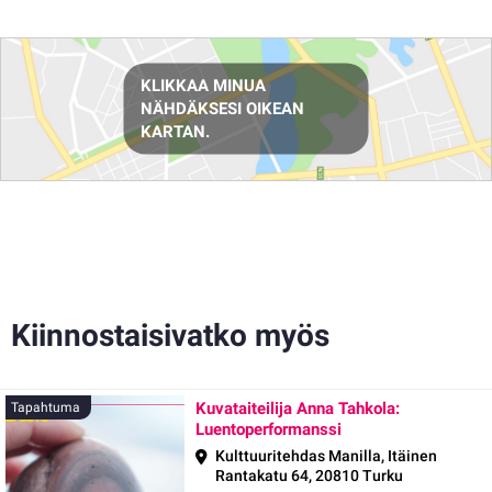
Reittiohjeet
KLIKKAA MINUA
NÄHDÄKSESI OIKEAN
KARTAN.
Kiinnostaisivatko myös
Kuvataiteilija Anna Tahkola:
Tapahtuma
Luentoperformanssi
Kulttuuritehdas Manilla, Itäinen
Rantakatu 64, 20810 Turku