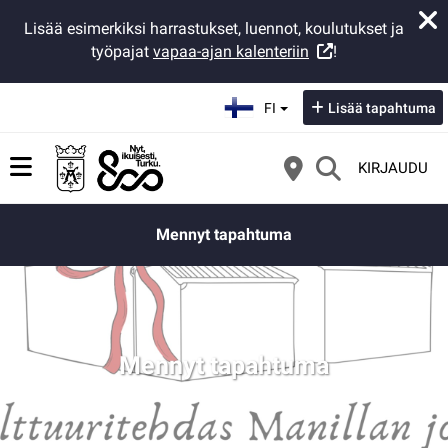
Lisää esimerkiksi harrastukset, luennot, koulutukset ja
työpajat
vapaa-ajan kalenteriin
!
Valitse kieli:
FI
Lisää tapahtuma
KIRJAUDU
Mennyt tapahtuma
Mennyt tapahtuma