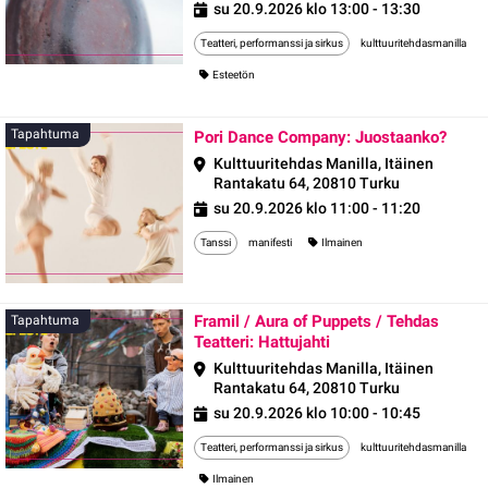
su 20.9.2026 klo 13:00 - 13:30
Teatteri, performanssi ja sirkus
kulttuuritehdasmanilla
Esteetön
Tapa
Tapahtuma
Pori Dance Company: Juostaanko?
Kulttuuritehdas Manilla, Itäinen
Rantakatu 64, 20810 Turku
su 20.9.2026 klo 11:00 - 11:20
Tanssi
manifesti
Ilmainen
Framil / Aura of Puppets / Tehdas
Tapahtuma
Teatteri: Hattujahti
Kulttuuritehdas Manilla, Itäinen
Rantakatu 64, 20810 Turku
su 20.9.2026 klo 10:00 - 10:45
Teatteri, performanssi ja sirkus
kulttuuritehdasmanilla
Ilmainen