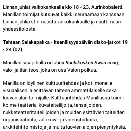
Linnan juhlat valkokankaalla klo 18 - 23, Aurinkobaletti.
Manillan toimijat kutsuvat kaikki seuraamaan kanssaan 
Linnan juhlia striimausta valkokankaalle ja nauttimaan 
yhdessäolosta.
Tehtaan Salakapakka - itsenäisyyspäivän disko-jatkot 19 
- 24 (02)
Manillan sisäpihalla on 
Juha Rouhikosken Swan song
, 
valo- ja ääniteos, joka on osa Valon polkua.
Manilla on idyllinen kulttuuritehdas ja koti monelle 
visuaalisen ja esittävän taiteen ammattilaiselle sekä 
luovan alan toimijalle. Kulttuuritehdas Manillassa toimii 
kolme teatteria, kuvataiteilijoita, tanssijoiden, 
nukketeatteritaiteilijoiden ja muiden esittävien taiteiden 
organisaatioita, valokuva- ja videostudioita, 
arkkitehtitoimistoja ja muita luovien alojen pienyrityksiä.