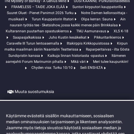
The Mystery of Banksy - A Genius Mind
UUSI KÄÄNNE -Purkutalotaideteos
FRAMELESS – TAIDE JOKA ELÄÄ
Suntori kirpputori kauppatorilla
Suuret Oluet - Pienet Panimot 2026 Turku
Notre Damen kellonsoittaja -
musikaali
Turun Kauppatorin Iltatori
Olipa kerran: Sauna
Ain
naurain työtäs tee - Sketsishow, jossa kaikki menee päin Brinkkalaa
Kultarannan puutarhan opastuskierros
TMJ Aamunavaus
XL5 K-18
Saapasjalkakissa
Juho Kustin kesäkeikat
Pikkuritarikierros
Caravelle III Turun lentoasemalla
Iltakirppis Kirkkopuistossa
Kirpun
matka maailman ääriin Naantalin Teatterissa
Raparperitaivas - ilta Gösta
Sundqvistin kanssa
Kaikuja linnan historiasta -opastus
Itämeren
aarrejahti Forum Marinumin pihalla
Mikä väri
Meri tulee kaupunkiin!
Chyden visa: Turku 10/10
Seili ENSI-ILTA
Muuta suostumuksia
Evästeet
Käytämme evästeitä sisällön mukauttamiseen, sosiaalisen
median ominaisuuksien tarjoamiseen ja liikenteen analysointiin.
Jaamme myös tietoja sivustosi käytöstä sosiaalisen median ja
analyysikumppaneidemme kanssa, jotka saattavat yhdistää sen