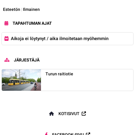
Kategoria:
Esteetön
|
Ilmainen
TAPAHTUMAN AJAT
Aikoja ei löytynyt / aika ilmoitetaan myöhemmin
JÄRJESTÄJÄ
Turun raitiotie
KOTISIVUT
FACEBOOK-SIVU