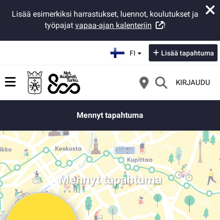
Lisää esimerkiksi harrastukset, luennot, koulutukset ja
työpajat
vapaa-ajan kalenteriin
!
Valitse kieli:
FI
Lisää tapahtuma
KIRJAUDU
Mennyt tapahtuma
Mennyt tapahtuma