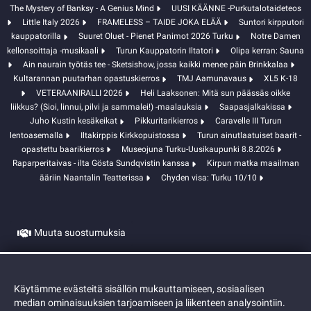
The Mystery of Banksy - A Genius Mind
UUSI KÄÄNNE -Purkutalotaideteos
Little Italy 2026
FRAMELESS – TAIDE JOKA ELÄÄ
Suntori kirpputori
kauppatorilla
Suuret Oluet - Pienet Panimot 2026 Turku
Notre Damen
kellonsoittaja -musikaali
Turun Kauppatorin Iltatori
Olipa kerran: Sauna
Ain naurain työtäs tee - Sketsishow, jossa kaikki menee päin Brinkkalaa
Kultarannan puutarhan opastuskierros
TMJ Aamunavaus
XL5 K-18
VETERAANIRALLI 2026
Heli Laaksonen: Mitä sun päässäs oikke
liikkus? (Sioi, linnui, pilvi ja sammalei!) -maalauksia
Saapasjalkakissa
Juho Kustin kesäkeikat
Pikkuritarikierros
Caravelle III Turun
lentoasemalla
Iltakirppis Kirkkopuistossa
Turun ainutlaatuiset baarit -
opastettu baarikierros
Museojuna Turku-Uusikaupunki 8.8.2026
Raparperitaivas - ilta Gösta Sundqvistin kanssa
Kirpun matka maailman
ääriin Naantalin Teatterissa
Chyden visa: Turku 10/10
Muuta suostumuksia
Evästeet
Käytämme evästeitä sisällön mukauttamiseen, sosiaalisen
median ominaisuuksien tarjoamiseen ja liikenteen analysointiin.