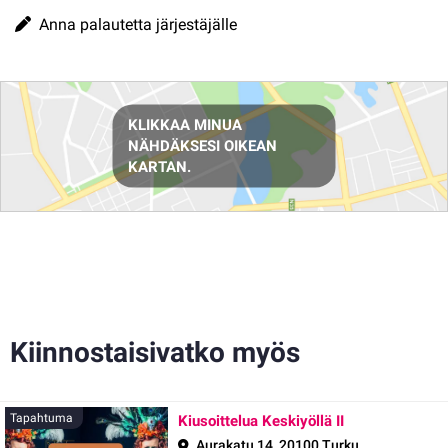
Anna palautetta järjestäjälle
Reittiohjeet
KLIKKAA MINUA
NÄHDÄKSESI OIKEAN
KARTAN.
Kiinnostaisivatko myös
Tapahtuma
Tapahtuma
Kiusoittelua Keskiyöllä II
Aurakatu 14, 20100 Turku