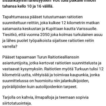
sisäänkäynnin läheisyyteen! Voit tulla paikalle milloin 
tahansa kello 10 ja 16 välillä.
Tapahtumassa pääset tutustumaan raitiotien 
suunniteltuun reittiin, joka kulkee 12 kilometrin matkan 
satamasta keskustan ja Kupittaan kautta Varissuolle. 
Tiesitkö, että vuonna 2050 joka kolmas turkulainen asuu 
ja lähes puolet työpaikoista sijaitsee raitiotien reitin 
varrella?
Pääset tapaamaan Turun Raitiotieallianssin 
asiantuntijoita, jotka kertovat raitiotien suunnittelusta ja 
vastaavat kysymyksiin. Raitiotien myötä Turkuun tulisi 12 
kilometriä uutta, viihtyisää ja toimivaa kaupunkia, jonka 
suunnittelussa on huomioitu niin jalankulkijoiden, 
pyöräilijöiden kuin autoilijoidenkin tarpeet.
Tarjolla on kahvia, ilmapalloja ja teemaan sopivia 
siirtotatuointeja.