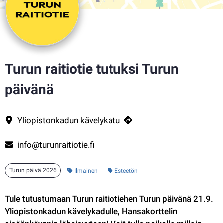
Turun raitiotie tutuksi Turun
päivänä
Tule tutustumaan Turun raitiotiehen Turun päivänä 21.9. klo Yliopiston
Yhteystiedot
Yliopistonkadun kävelykatu
info@turunraitiotie.fi
Kategoria:
Turun päivä 2026
Ilmainen
Esteetön
Tule tutustumaan Turun raitiotiehen Turun päivänä 21.9. 
Yliopistonkadun kävelykadulle, Hansakorttelin 