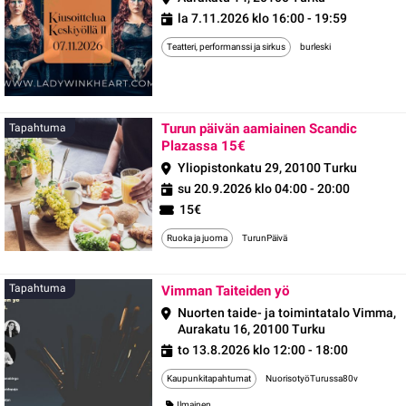
la 7.11.2026 klo 16:00 - 19:59
Teatteri, performanssi ja sirkus
burleski
Turun päivän aamiainen Scandic
Tapahtuma
Plazassa 15€
Yliopistonkatu 29, 20100 Turku
su 20.9.2026 klo 04:00 - 20:00
15€
Ruoka ja juoma
TurunPäivä
Tapahtuma
Tapahtuma
Vimman Taiteiden yö
Nuorten taide- ja toimintatalo Vimma,
Aurakatu 16, 20100 Turku
to 13.8.2026 klo 12:00 - 18:00
Kaupunkitapahtumat
NuorisotyöTurussa80v
Ilmainen