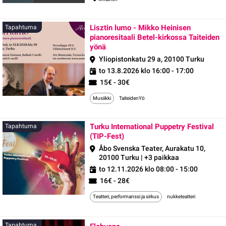
Lisztin lumo - Mikko Heinisen
Tapahtuma
pianoresitaali Betel-kirkossa Taiteiden
yönä
Yliopistonkatu 29 a, 20100 Turku
to 13.8.2026 klo 16:00 - 17:00
15€ - 30€
Musiikki
TaiteidenYö
Turku International Puppetry Festival
Tapahtuma
(TIP-Fest)
Åbo Svenska Teater, Aurakatu 10,
20100 Turku | +3 paikkaa
to 12.11.2026 klo 08:00 - 15:00
16€ - 28€
Teatteri, performanssi ja sirkus
nukketeatteri
Tapahtuma
Tapahtuma