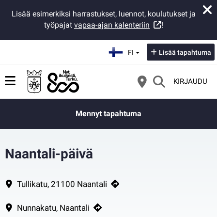
Lisää esimerkiksi harrastukset, luennot, koulutukset ja
työpajat
vapaa-ajan kalenteriin
!
Valitse kieli:
FI
Lisää tapahtuma
KIRJAUDU
Mennyt tapahtuma
Naantali-päivä
Naantalin kaupungin perustamista juhlitaan 23.8. lasten tapahtuman, n
Yhteystiedot
Tullikatu, 21100 Naantali
Nunnakatu, Naantali