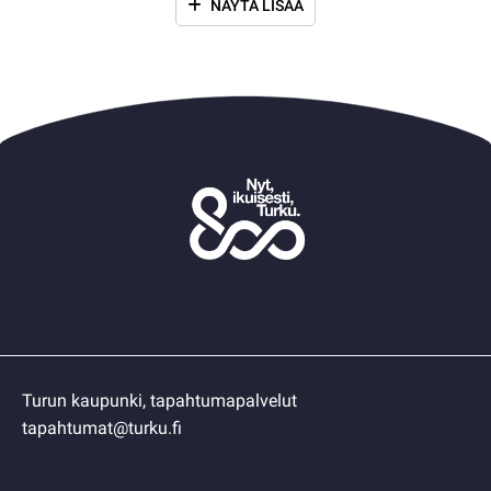
NÄYTÄ LISÄÄ
Turun kaupunki, tapahtumapalvelut
tapahtumat@turku.fi