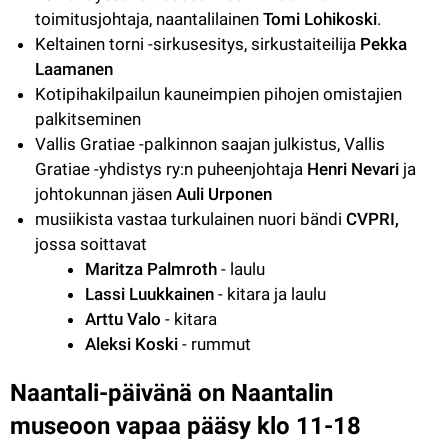
toimitusjohtaja, naantalilainen 
Tomi Lohikoski
.
Keltainen torni -sirkusesitys, sirkustaiteilija 
Pekka 
Laamanen
Kotipihakilpailun kauneimpien pihojen omistajien 
palkitseminen
Vallis Gratiae -palkinnon saajan julkistus, Vallis 
Gratiae -yhdistys ry:n puheenjohtaja 
Henri Nevari
 ja 
johtokunnan jäsen 
Auli Urponen
musiikista vastaa turkulainen nuori bändi 
CVPRI,
jossa soittavat
Maritza Palmroth
 - laulu
Lassi Luukkainen
 - kitara ja laulu
Arttu Valo
 - kitara
Aleksi Koski 
- rummut
Naantali-päivänä on Naantalin 
museoon vapaa pääsy klo 11-18