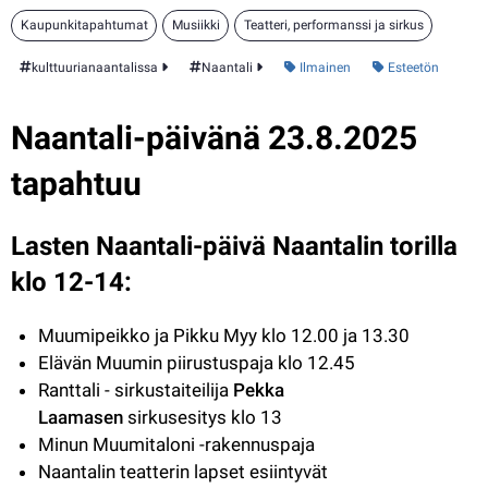
Kaupunkitapahtumat
Musiikki
Teatteri, performanssi ja sirkus
Kategoria:
kulttuurianaantalissa
Naantali
Ilmainen
Esteetön
Naantali-päivänä 23.8.2025 
tapahtuu
Lasten Naantali-päivä Naantalin torilla 
klo 12-14:
Muumipeikko ja Pikku Myy klo 12.00 ja 13.30
Elävän Muumin piirustuspaja klo 12.45
Ranttali - sirkustaiteilija 
Pekka 
Laamasen
 sirkusesitys klo 13
Minun Muumitaloni -rakennuspaja
Naantalin teatterin lapset esiintyvät