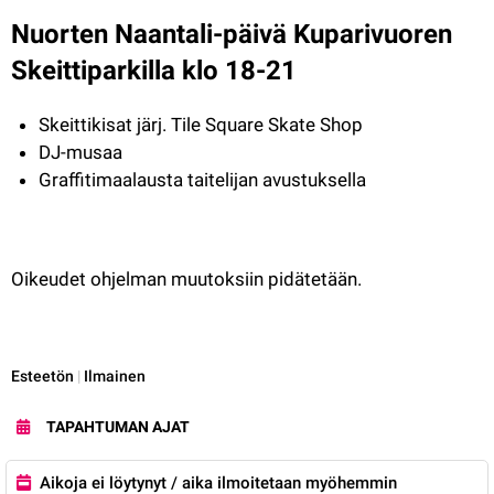
Nuorten Naantali-päivä
 Kuparivuoren 
Skeittiparkilla klo 18-21
Skeittikisat järj. Tile Square Skate Shop
DJ-musaa
Graffitimaalausta taitelijan avustuksella
Oikeudet ohjelman muutoksiin pidätetään.
Kategoria:
Esteetön
|
Ilmainen
TAPAHTUMAN AJAT
Aikoja ei löytynyt / aika ilmoitetaan myöhemmin