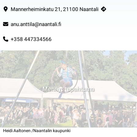
Mannerheiminkatu 21, 21100 Naantali
anu.anttila@naantali.fi
+358 447334566
Mennyt tapahtuma
Heidi Aaltonen /Naantalin kaupunki