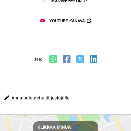
INSTAGRAM-TILI
YOUTUBE-KANAVA
Jaa:
Anna palautetta järjestäjälle
Reittiohjeet
KLIKKAA MINUA