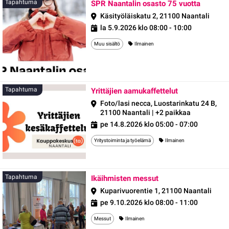
Tapaht
Tapahtuma
SPR Naantalin osasto 75 vuotta
Käsityöläiskatu 2, 21100 Naantali
la 5.9.2026 klo 08:00 - 10:00
Muu sisältö
Ilmainen
Tapahtuma
Tapahtuma
Yrittäjien aamukaffettelut
Foto/lasi necca, Luostarinkatu 24 B,
21100 Naantali | +2 paikkaa
pe 14.8.2026 klo 05:00 - 07:00
Yritystoiminta ja työelämä
Ilmainen
Tapahtuma
Tapahtuma
Ikäihmisten messut
Kuparivuorentie 1, 21100 Naantali
pe 9.10.2026 klo 08:00 - 11:00
Messut
Ilmainen