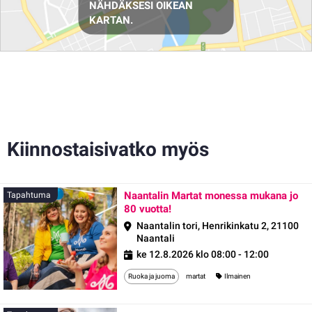
NÄHDÄKSESI OIKEAN
KARTAN.
Kiinnostaisivatko myös
Naantalin Martat monessa mukana jo
Tapahtuma
80 vuotta!
Naantalin tori, Henrikinkatu 2, 21100
Naantali
ke 12.8.2026 klo 08:00 - 12:00
Ruoka ja juoma
martat
Ilmainen