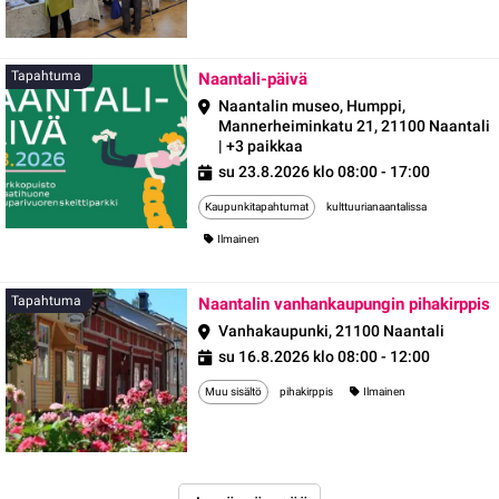
Tapahtuma
Tapahtuma
Naantali-päivä
Naantalin museo, Humppi,
Mannerheiminkatu 21, 21100 Naantali
| +3 paikkaa
su 23.8.2026 klo 08:00 - 17:00
Kaupunkitapahtumat
kulttuurianaantalissa
Ilmainen
Tapahtuma
Naantalin vanhankaupungin pihakirppis
Vanhakaupunki, 21100 Naantali
su 16.8.2026 klo 08:00 - 12:00
Muu sisältö
pihakirppis
Ilmainen