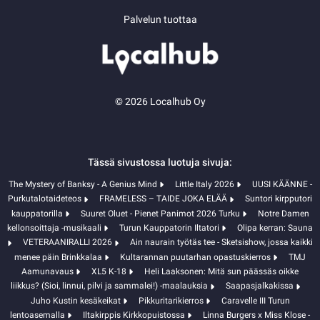
Palvelun tuottaa
© 2026 Localhub Oy
Tässä sivustossa luotuja sivuja:
The Mystery of Banksy - A Genius Mind
Little Italy 2026
UUSI KÄÄNNE -
Purkutalotaideteos
FRAMELESS – TAIDE JOKA ELÄÄ
Suntori kirpputori
kauppatorilla
Suuret Oluet - Pienet Panimot 2026 Turku
Notre Damen
kellonsoittaja -musikaali
Turun Kauppatorin Iltatori
Olipa kerran: Sauna
VETERAANIRALLI 2026
Ain naurain työtäs tee - Sketsishow, jossa kaikki
menee päin Brinkkalaa
Kultarannan puutarhan opastuskierros
TMJ
Aamunavaus
XL5 K-18
Heli Laaksonen: Mitä sun päässäs oikke
liikkus? (Sioi, linnui, pilvi ja sammalei!) -maalauksia
Saapasjalkakissa
Juho Kustin kesäkeikat
Pikkuritarikierros
Caravelle III Turun
lentoasemalla
Iltakirppis Kirkkopuistossa
Linna Burgers x Miss Klose -