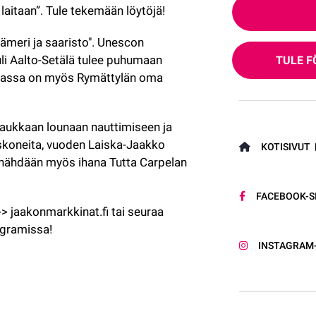
a laitaan”. Tule tekemään löytöjä!
meri ja saaristo". Unescon 
li Aalto-Setälä tulee puhumaan 
TULE F
massa on myös Rymättylän oma 
 
aukkaan lounaan nauttimiseen ja 
skoneita, vuoden Laiska-Jaakko 
KOTISIVUT
lla nähdään myös ihana Tutta Carpelan 
FACEBOOK-S
jaakonmarkkinat.fi tai seuraa 
agramissa!
INSTAGRAM-