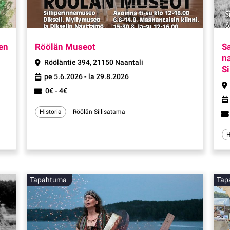
Tapahtuma
Tapahtuma
sen
Röölän Museot
Sa
n
Rööläntie 394, 21150 Naantali
Si
pe 5.6.2026 - la 29.8.2026
0€ - 4€
Historia
Röölän Sillisatama
H
Tapahtuma
Tap