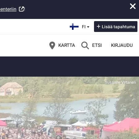
enteriin
!
Valitse kieli:
FI
Lisää tapahtuma
KARTTA
ETSI
KIRJAUDU
Susanne Virtanen