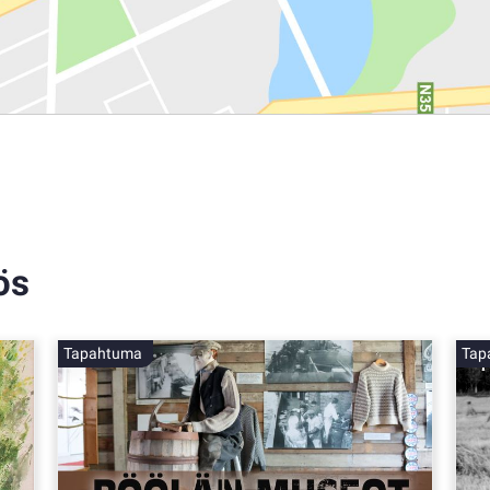
ös
Tapahtuma
Tap