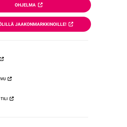
OHJELMA
ÖLILLÄ JAAKONMARKKINOILLE!
IVU
TILI