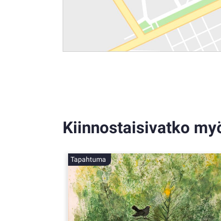
Kiinnostaisivatko my
Tapahtuma