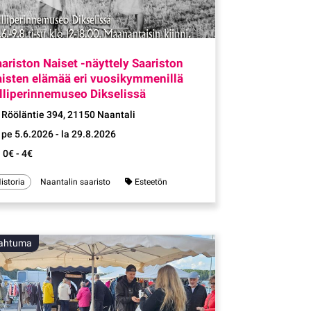
Tapahtuma
ariston Naiset -näyttely Saariston
aisten elämää eri vuosikymmenillä
lliperinnemuseo Dikselissä
Rööläntie 394, 21150 Naantali
pe 5.6.2026 - la 29.8.2026
0€ - 4€
istoria
Naantalin saaristo
Esteetön
ahtuma