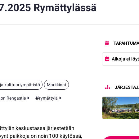
7.2025 Rymättylässä
skustassa järjestetään vuosittain perinteiset Jaakonmarkkinat. Tervetu
TAPAHTUMA
Aikoja ei lö
ja kulttuuriympäristö
Markkinat
JÄRJESTÄJ
ton Rengastie
rymättylä
ttylän keskustassa järjestetään 
yntipaikkoja on noin 100 käytössä, 