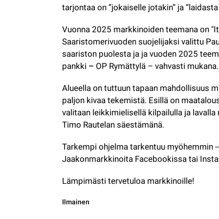
tarjontaa on ”jokaiselle jotakin” ja ”laidast
Vuonna 2025 markkinoiden teemana on "Itä
Saaristomerivuoden suojelijaksi valittu Pau
saariston puolesta ja ja vuoden 2025 tee
pankki 
– 
OP Rymättylä – vahvasti mukana.
Alueella on tuttuun tapaan mahdollisuus m
paljon kivaa tekemistä. Esillä on maatalou
valitaan leikkimielisellä kilpailulla ja lava
Timo Rautelan säestämänä. 
Tarkempi ohjelma tarkentuu myöhemmin --> 
Jaakonmarkkinoita Facebookissa tai Inst
Lämpimästi tervetuloa markkinoille!
Kategoria:
Ilmainen