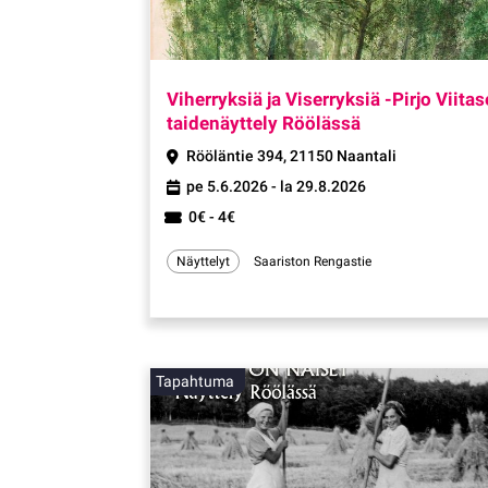
Viherryksiä ja Viserryksiä -Pirjo Viita
taidenäyttely Röölässä
Rööläntie 394, 21150 Naantali
pe 5.6.2026 - la 29.8.2026
0€ - 4€
Näyttelyt
Saariston Rengastie
Tapahtuma