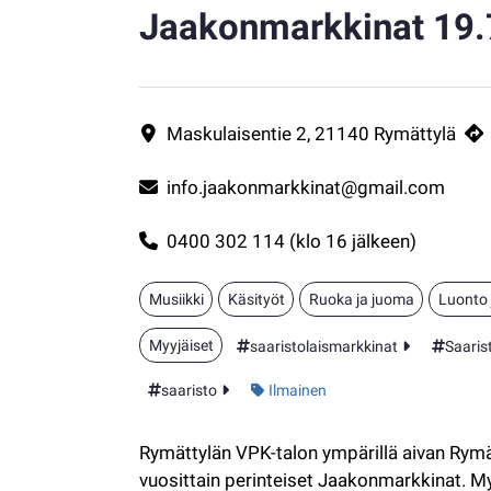
Jaakonmarkkinat 19.
Rymättylän VPK-talon ympärillä aivan Rymättylän ke
Yhteystiedot
Maskulaisentie 2, 21140 Rymättylä
info.jaakonmarkkinat@gmail.com
0400 302 114 (klo 16 jälkeen)
Musiikki
Käsityöt
Ruoka ja juoma
Luonto 
Myyjäiset
saaristolaismarkkinat
Saaris
Kategoria:
saaristo
Ilmainen
Rymättylän VPK-talon ympärillä aivan Rymä
vuosittain perinteiset Jaakonmarkkinat. My