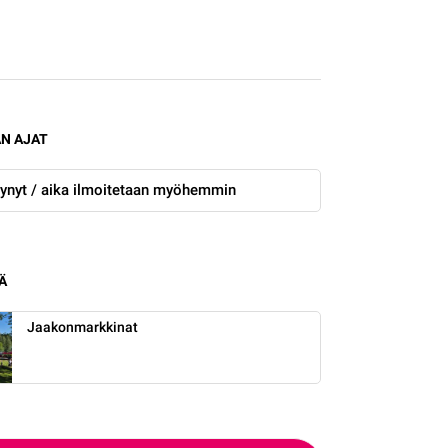
loa Jaakonmarkkinoille 19.7.2025!
N AJAT
ytynyt / aika ilmoitetaan myöhemmin
Ä
Jaakonmarkkinat