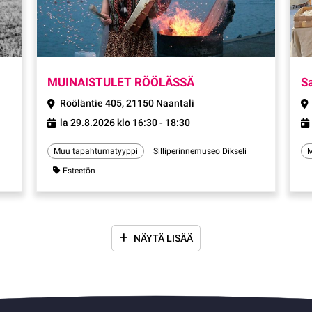
pahtuma
Tapahtuma
MUINAISTULET RÖÖLÄSSÄ
S
Rööläntie 405, 21150 Naantali
la 29.8.2026 klo 16:30 - 18:30
Muu tapahtumatyyppi
Silliperinnemuseo Dikseli
M
Esteetön
NÄYTÄ LISÄÄ