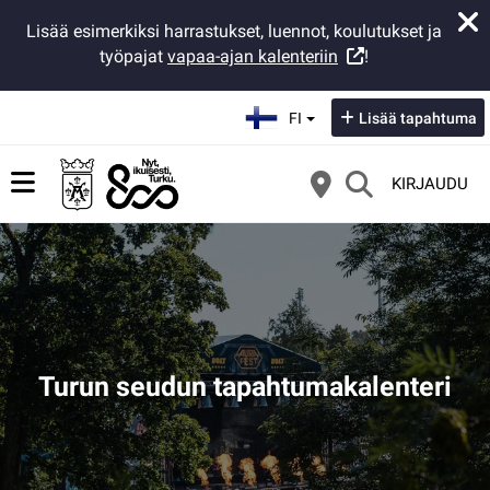
Lisää esimerkiksi harrastukset, luennot, koulutukset ja
työpajat
vapaa-ajan kalenteriin
!
Valitse kieli:
FI
Lisää tapahtuma
KIRJAUDU
Turun seudun tapahtumakalenteri