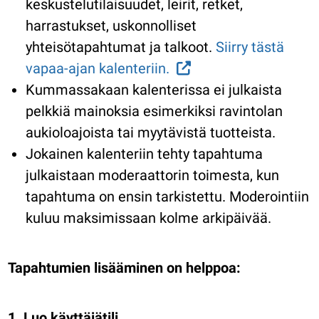
keskustelutilaisuudet, leirit, retket,
harrastukset, uskonnolliset
yhteisötapahtumat ja talkoot.
Siirry tästä
vapaa-ajan kalenteriin.
Kummassakaan kalenterissa ei julkaista
pelkkiä mainoksia esimerkiksi ravintolan
aukioloajoista tai myytävistä tuotteista.
Jokainen kalenteriin tehty tapahtuma
julkaistaan moderaattorin toimesta, kun
tapahtuma on ensin tarkistettu. Moderointiin
kuluu maksimissaan kolme arkipäivää.
Tapahtumien lisääminen on helppoa:
1. Luo käyttäjätili