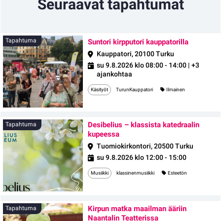
Seuraavat tapahtumat
Tapahtu
Tapahtuma
Suntori kirpputori kauppatorilla
Kauppatori, 20100 Turku
su 9.8.2026 klo 08:00 - 14:00
| +3
ajankohtaa
Käsityöt
TurunKauppatori
Ilmainen
Desibelius – klassista katedraalin
Tapahtuma
kupeessa
Tuomiokirkontori, 20500 Turku
su 9.8.2026 klo 12:00 - 15:00
Musiikki
klassinenmusiikki
Esteetön
Kirpun matka maailman ääriin
Tapahtuma
Naantalin Teatterissa