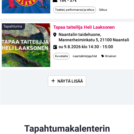
16€ - 37€
Teatteri, performanssi ja sirkus
Sirkus
Tapahtu
Tapahtuma
Tapaa taiteilija Heli Laaksonen
Naantalin taidehuone,
Mannerheiminkatu 5, 21100 Naantali
su 9.8.2026 klo 14:30 - 15:00
Kuvataide
naantalinkirjajuhlat
Ilmainen
NÄYTÄ LISÄÄ
Tapahtumakalenterin