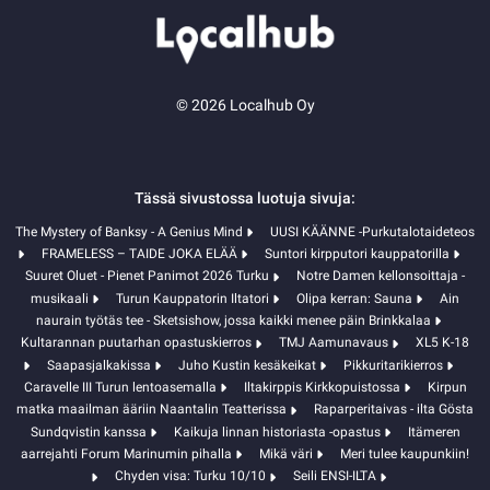
© 2026 Localhub Oy
Tässä sivustossa luotuja sivuja:
The Mystery of Banksy - A Genius Mind
UUSI KÄÄNNE -Purkutalotaideteos
FRAMELESS – TAIDE JOKA ELÄÄ
Suntori kirpputori kauppatorilla
Suuret Oluet - Pienet Panimot 2026 Turku
Notre Damen kellonsoittaja -
musikaali
Turun Kauppatorin Iltatori
Olipa kerran: Sauna
Ain
naurain työtäs tee - Sketsishow, jossa kaikki menee päin Brinkkalaa
Kultarannan puutarhan opastuskierros
TMJ Aamunavaus
XL5 K-18
Saapasjalkakissa
Juho Kustin kesäkeikat
Pikkuritarikierros
Caravelle III Turun lentoasemalla
Iltakirppis Kirkkopuistossa
Kirpun
matka maailman ääriin Naantalin Teatterissa
Raparperitaivas - ilta Gösta
Sundqvistin kanssa
Kaikuja linnan historiasta -opastus
Itämeren
aarrejahti Forum Marinumin pihalla
Mikä väri
Meri tulee kaupunkiin!
Chyden visa: Turku 10/10
Seili ENSI-ILTA