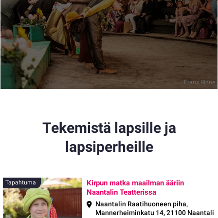
Frans Rinne
Tekemistä lapsille ja
lapsiperheille
Kirpun matka maailman ääriin
Tapahtuma
Naantalin Teatterissa
Naantalin Raatihuoneen piha,
Mannerheiminkatu 14, 21100 Naantali