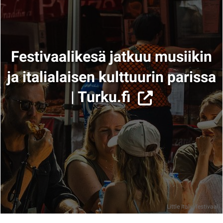
Festivaalikesä jatkuu musiikin
ja italialaisen kulttuurin parissa
| Turku.fi
Little Italy -festivaali