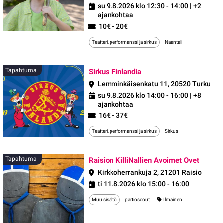
su 9.8.2026 klo 12:30 - 14:00
| +2
ajankohtaa
10€ - 20€
Teatteri, performanssi ja sirkus
Naantali
Tapahtuma
Tapahtuma
Sirkus Finlandia
Lemminkäisenkatu 11, 20520 Turku
su 9.8.2026 klo 14:00 - 16:00
| +8
ajankohtaa
16€ - 37€
Teatteri, performanssi ja sirkus
Sirkus
Tapah
Tapahtuma
Raision KilliNallien Avoimet Ovet
Kirkkoherrankuja 2, 21201 Raisio
ti 11.8.2026 klo 15:00 - 16:00
Muu sisältö
partioscout
Ilmainen