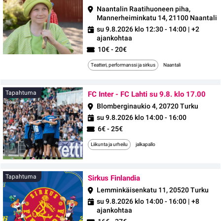
Naantalin Raatihuoneen piha,
Mannerheiminkatu 14, 21100 Naantali
su 9.8.2026 klo 12:30 - 14:00
| +2
ajankohtaa
10€ - 20€
Teatteri, performanssi ja sirkus
Naantali
Tap
Tapahtuma
FC Inter - FC Lahti su 9.8. klo 17.00
Blomberginaukio 4, 20720 Turku
su 9.8.2026 klo 14:00 - 16:00
6€ - 25€
Liikunta ja urheilu
jalkapallo
Tapahtuma
Tapahtuma
Sirkus Finlandia
Lemminkäisenkatu 11, 20520 Turku
su 9.8.2026 klo 14:00 - 16:00
| +8
ajankohtaa