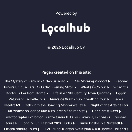
Powered by
© 2026 Localhub Oy
Pages created on this site:
The Mystery of Banksy - A Genius Mind
TMF Morning Kick-off
Discover
Turku’s Unique Bars: A Guided Evening Stroll
What (a) Colour
When the
Doctor Is Far from Home
Life in a 19th Century Town Quarter
Eggert
Pétursson: Millefleurs
Riverside Walk - public walking tour
Dance
Theatre MD: Peeks into the Dancing Moominvalley
Night of the Arts at Färi:
art workshop, dance and a children’s flea market
Handicraft Days
Photography Exhibition: Kerrostumia II, Kaiku (Layers II, Echoes)
Guided
tours
Food & Fun Festival 2026 Turku
Turku Castle in a Nutshell
Fifteen-minute Tours
TMF 2026: Kjartan Sveinsson & Aili Järvelä: Iceland's