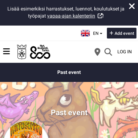
Lisää esimerkiksi harrastukset, luennot, koulutukset ja
työpajat
vapaa-ajan kalenteriin
!
Select language:
EN
Add event
LOG IN
Past event
Past event