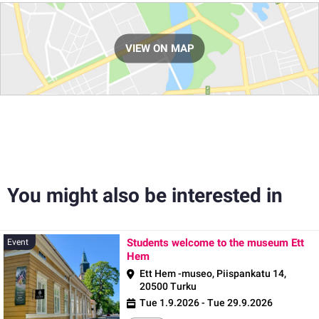
Route
VIEW ON MAP
You might also be interested in
Students welcome to the museum Ett
Event
Hem
Ett Hem -museo, Piispankatu 14,
20500 Turku
Tue 1.9.2026 - Tue 29.9.2026