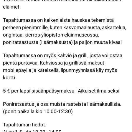
eläimet!
Tapahtumassa on kaikenlaista hauskaa tekemistä 
perheen pienimmille, kuten kasvomaalausta, askartelua, 
ongintaa, kierros yliopiston eläinmuseossa, 
poniratsastusta (lisämaksusta) ja paljon muuta kivaa!
Tapahtumassa on myös kahvio ja grilli, josta voi ostaa 
pientä purtavaa. Kahviossa ja grillissä maksut 
mobilepaylla ja käteisellä, lipunmyynnissä käy myös 
kortti.
5 € per lapsi sisäänpääsymaksu | Aikuiset ilmaiseksi
Poniratsastus ja osa muista rasteista lisämaksullisia. 
(ponit paikalla klo 10:00-12:30)
Tapahtuman tiedot:
Aika: 1.5. klo 10.00–14.00