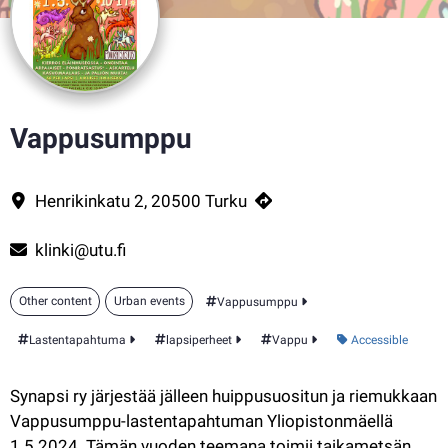
Vappusumppu
Synapsi ry järjestää jälleen huippusuositun ja riemukkaan Vappusump
Contact information
Henrikinkatu 2, 20500 Turku
klinki@utu.fi
Other content
Urban events
Vappusumppu
Category:
Lastentapahtuma
lapsiperheet
Vappu
Accessible
Synapsi ry järjestää jälleen huippusuositun ja riemukkaan 
Vappusumppu-lastentapahtuman Yliopistonmäellä 
1.5.2024. Tämän vuoden teemana toimii taikametsän 