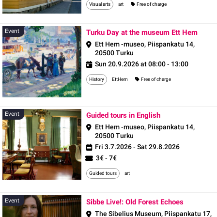
Visual arts
art
Free of charge
Event
Event
Turku Day at the museum Ett Hem
Ett Hem -museo, Piispankatu 14,
20500 Turku
Sun 20.9.2026 at 08:00 - 13:00
History
EttHem
Free of charge
Event
Event
Guided tours in English
Ett Hem -museo, Piispankatu 14,
20500 Turku
Fri 3.7.2026 - Sat 29.8.2026
3€ - 7€
Guided tours
art
Event
Event
Sibbe Live!: Old Forest Echoes
The Sibelius Museum, Piispankatu 17,